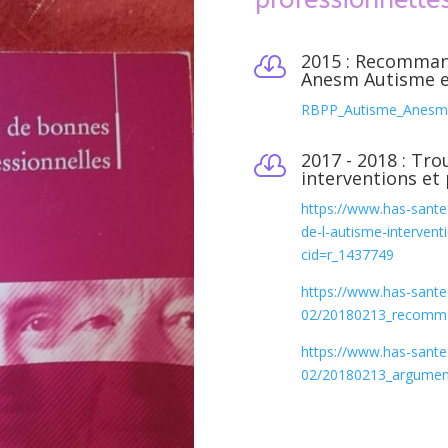
2015 : Recomman

Anesm Autisme e
RBPP_Autisme_Anesm
2017 - 2018 : Tro

interventions et 
https://www.has-sante.
de-l-autisme-intervent
cid=r_1437749
https://www.has-sante.
02/20180213_recomma
https://www.has-sante.
02/20180213_argument