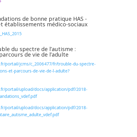
dations de bonne pratique HAS -
t établissements médico-sociaux
_HAS_2015
uble du spectre de l’autisme :
parcours de vie de l’adulte
fr/portail/jcms/c_2006477/fr/trouble-du-spectre-
ions-et-parcours-de-vie-de-l-adulte?
fr/portail/upload/docs/application/pdf/2018-
ndations_vdef.pdf
fr/portail/upload/docs/application/pdf/2018-
aire_autisme_adulte_vdef.pdf