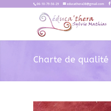
06-10-79-56-29
educathera38@gmail.com
Charte de qualité