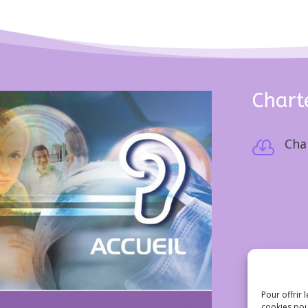
Chart
Cha

Pour offrir 
cookies pou