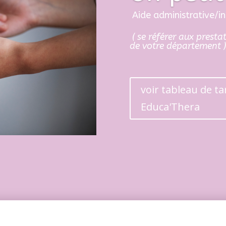
Aide administrative/in
( se référer aux prest
de votre département )
voir tableau de ta
Educa'Thera