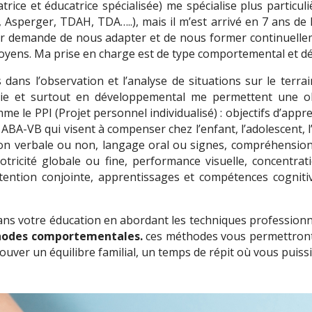
rice et éducatrice spécialisée) me spécialise plus particu
., Asperger, TDAH, TDA…..), mais il m’est arrivé en 7 ans de 
er demande de nous adapter et de nous former continuellemen
oyens. Ma prise en charge est de type comportemental et d
 dans l’observation et l’analyse de situations sur le terr
ie et surtout en développemental me permettent une obse
mme le PPI (Projet personnel individualisé) : objectifs d’app
BA-VB qui visent à compenser chez l’enfant, l’adolescent, l’ad
ion verbale ou non, langage oral ou signes, compréhension 
tricité globale ou fine, performance visuelle, concentrati
tention conjointe, apprentissages et compétences cogniti
 dans votre éducation en abordant les techniques professionne
hodes comportementales.
ces méthodes vous permettront 
ver un équilibre familial, un temps de répit où vous puissie