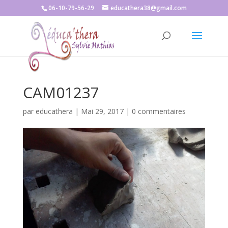
06-10-79-56-29
educathera38@gmail.com
CAM01237
par
educathera
|
Mai 29, 2017
|
0 commentaires