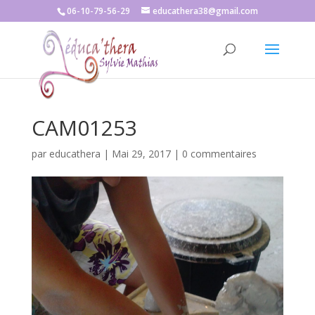
06-10-79-56-29
educathera38@gmail.com
CAM01253
par
educathera
|
Mai 29, 2017
|
0 commentaires