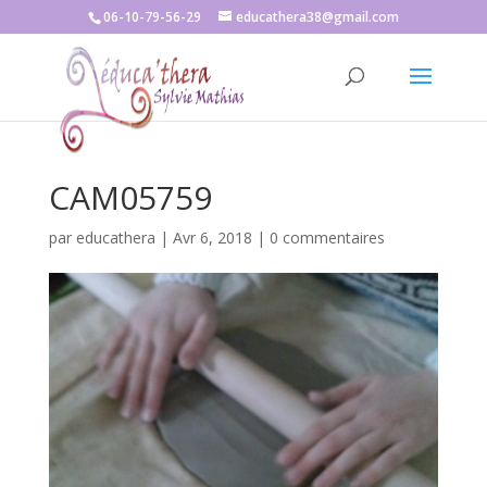
06-10-79-56-29
educathera38@gmail.com
CAM05759
par
educathera
|
Avr 6, 2018
|
0 commentaires