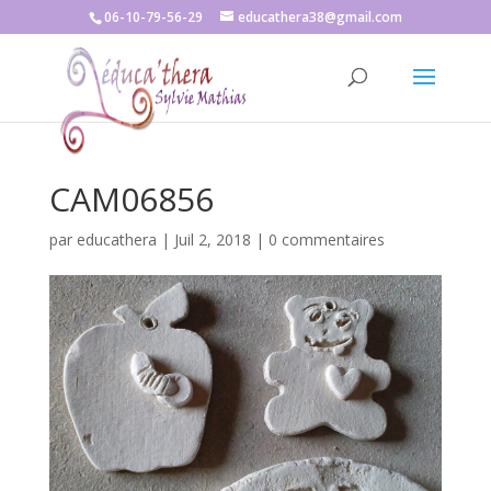
06-10-79-56-29
educathera38@gmail.com
CAM06856
par
educathera
|
Juil 2, 2018
|
0 commentaires