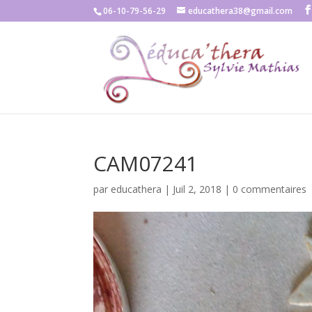
06-10-79-56-29
educathera38@gmail.com
CAM07241
par
educathera
|
Juil 2, 2018
|
0 commentaires