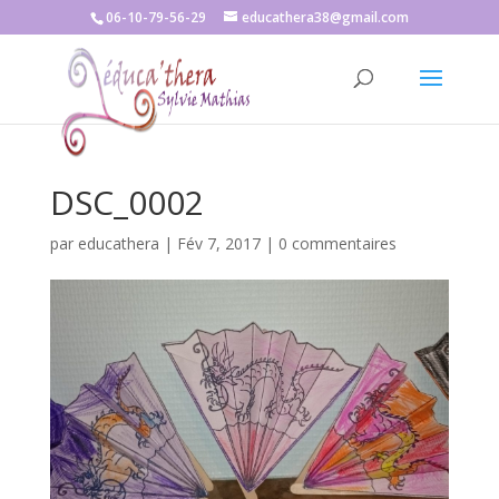
06-10-79-56-29
educathera38@gmail.com
DSC_0002
par
educathera
|
Fév 7, 2017
|
0 commentaires