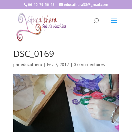
06-10-79-56-29
educathera38@gmail.com
DSC_0169
par
educathera
|
Fév 7, 2017
|
0 commentaires