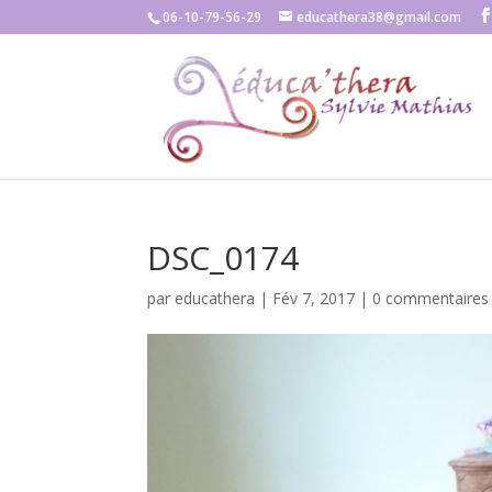
06-10-79-56-29
educathera38@gmail.com
DSC_0174
par
educathera
|
Fév 7, 2017
|
0 commentaires