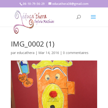
06-10-79-56-29
educathera38@gmail.com
IMG_0002 (1)
par
educathera
|
Mar 14, 2016
|
0 commentaires