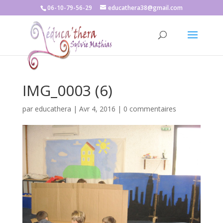
06-10-79-56-29
educathera38@gmail.com
IMG_0003 (6)
par
educathera
|
Avr 4, 2016
|
0 commentaires