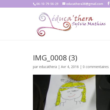
06-10-79-56-29
educathera38@gmail.com
IMG_0008 (3)
par
educathera
|
Avr 4, 2016
|
0 commentaires