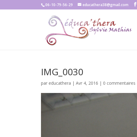
06-10-79-56-29
educathera38@gmail.com
IMG_0030
par
educathera
|
Avr 4, 2016
|
0 commentaires