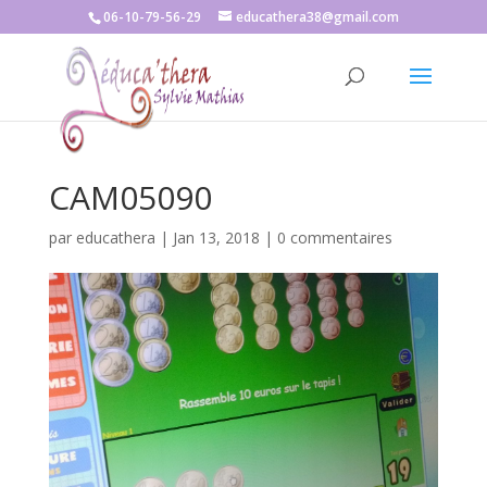
06-10-79-56-29
educathera38@gmail.com
CAM05090
par
educathera
|
Jan 13, 2018
|
0 commentaires