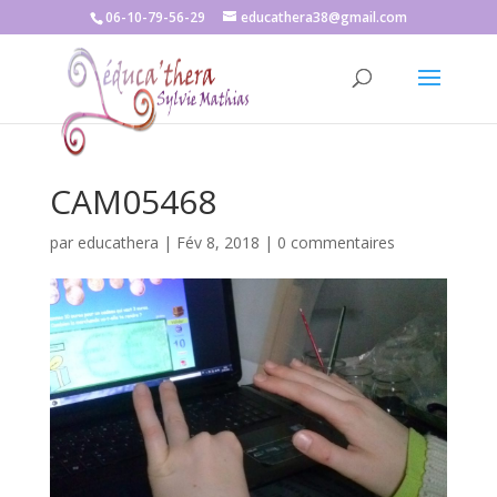
06-10-79-56-29
educathera38@gmail.com
CAM05468
par
educathera
|
Fév 8, 2018
|
0 commentaires