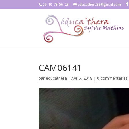
06-10-79-56-29
educathera38@gmail.com
CAM06141
par
educathera
|
Avr 6, 2018
|
0 commentaires