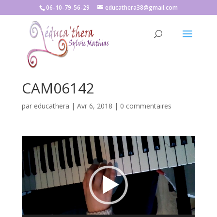
06-10-79-56-29
educathera38@gmail.com
CAM06142
par
educathera
|
Avr 6, 2018
|
0 commentaires
Lecteur
vidéo