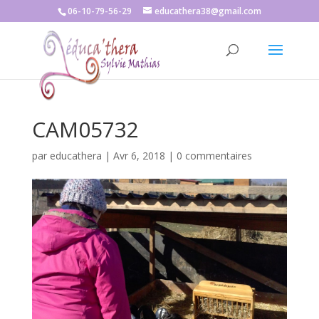
06-10-79-56-29
educathera38@gmail.com
CAM05732
par
educathera
|
Avr 6, 2018
|
0 commentaires