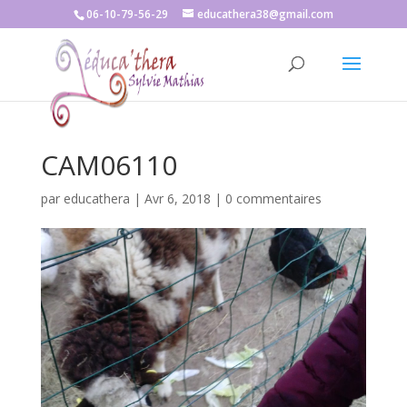
06-10-79-56-29
educathera38@gmail.com
CAM06110
par
educathera
|
Avr 6, 2018
|
0 commentaires