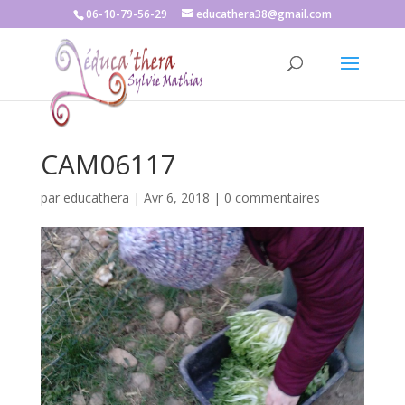
06-10-79-56-29
educathera38@gmail.com
CAM06117
par
educathera
|
Avr 6, 2018
|
0 commentaires