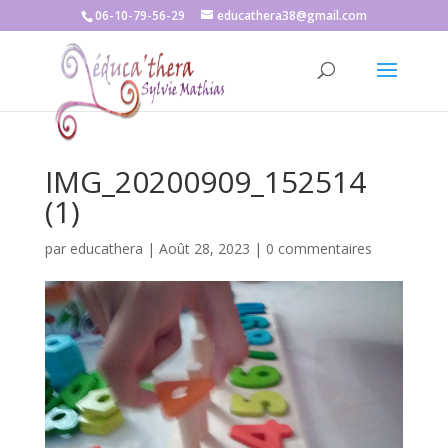
06-10-79-56-29
educathera38@gmail.com
IMG_20200909_152514
(1)
par
educathera
|
Août 28, 2023
|
0 commentaires