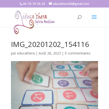
06-10-79-56-29
educathera38@gmail.com
IMG_20201202_154116
par
educathera
|
Août 28, 2023
|
0 commentaires