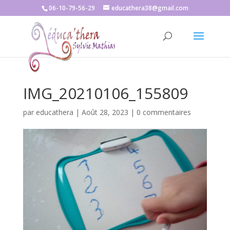
06-10-79-56-29
educathera38@gmail.com
IMG_20210106_155809
par
educathera
|
Août 28, 2023
|
0 commentaires