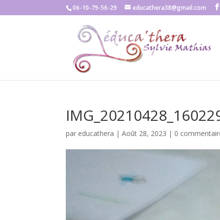
06-10-79-56-29
educathera38@gmail.com
IMG_20210428_16022
par
educathera
|
Août 28, 2023
|
0 commentair