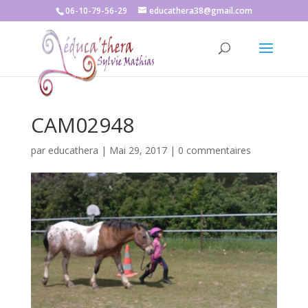
06-10-79-56-29
educathera38@gmail.com
CAM02948
par
educathera
|
Mai 29, 2017
|
0 commentaires