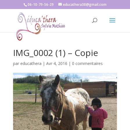
06-10-79-56-29
educathera38@gmail.com
IMG_0002 (1) – Copie
par
educathera
|
Avr 4, 2016
|
0 commentaires