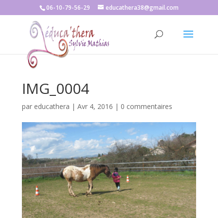
06-10-79-56-29
educathera38@gmail.com
IMG_0004
par
educathera
|
Avr 4, 2016
|
0 commentaires