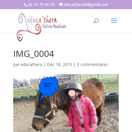
06-10-79-56-29
educathera38@gmail.com
IMG_0004
par
educathera
|
Déc 18, 2015
|
0 commentaires