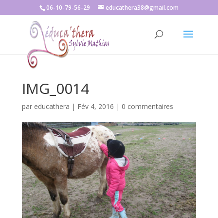
06-10-79-56-29
educathera38@gmail.com
IMG_0014
par
educathera
|
Fév 4, 2016
|
0 commentaires