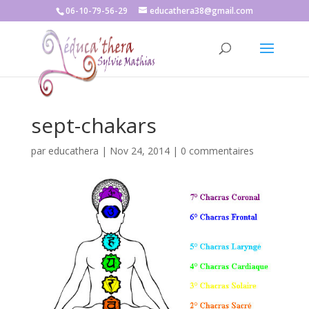
06-10-79-56-29
educathera38@gmail.com
sept-chakars
par
educathera
|
Nov 24, 2014
|
0 commentaires