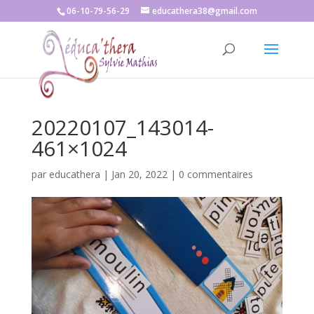
06-10-79-56-29
educathera38@gmail.com
20220107_143014-
461×1024
par
educathera
|
Jan 20, 2022
|
0 commentaires