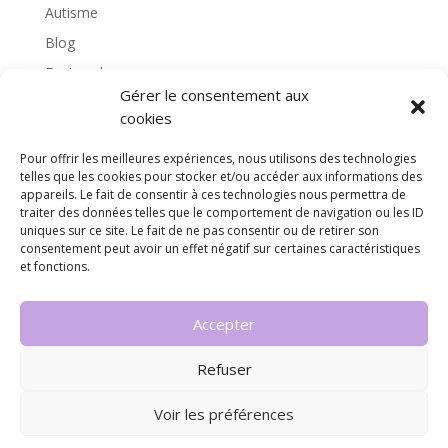
Autisme
Blog
Featured
Gérer le consentement aux
l'apprentissage scolaire
cookies
Médiation avec le cheval
Pour offrir les meilleures expériences, nous utilisons des technologies
Non classé
telles que les cookies pour stocker et/ou accéder aux informations des
partenaires
appareils. Le fait de consentir à ces technologies nous permettra de
traiter des données telles que le comportement de navigation ou les ID
Poterie
uniques sur ce site. Le fait de ne pas consentir ou de retirer son
consentement peut avoir un effet négatif sur certaines caractéristiques
rassemblons nos expériences
et fonctions.
soins
Accepter
Refuser
© Copyright 2023 Educathéra – Une création de
Voir les préférences
Orange City Design
-
Politique de confidentialité