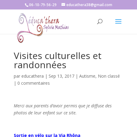
06-10-79-56-29
educathera38@gmail.com
Visites culturelles et
randonnées
par
educathera
|
Sep 13, 2017
|
Autisme
,
Non classé
|
0 commentaires
Merci aux parents d’avoir permis que je diffuse des
photos de leur enfant sur ce site.
Sortie en vélo sur la Via R
h
ôn
a