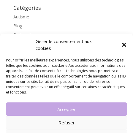
Catégories
Autisme
Blog
Featured
Gérer le consentement aux
l'apprentissage scolaire
cookies
Médiation avec le cheval
Pour offrir les meilleures expériences, nous utilisons des technologies
Non classé
telles que les cookies pour stocker et/ou accéder aux informations des
partenaires
appareils. Le fait de consentir à ces technologies nous permettra de
traiter des données telles que le comportement de navigation ou les ID
Poterie
uniques sur ce site. Le fait de ne pas consentir ou de retirer son
consentement peut avoir un effet négatif sur certaines caractéristiques
rassemblons nos expériences
et fonctions.
soins
Accepter
Refuser