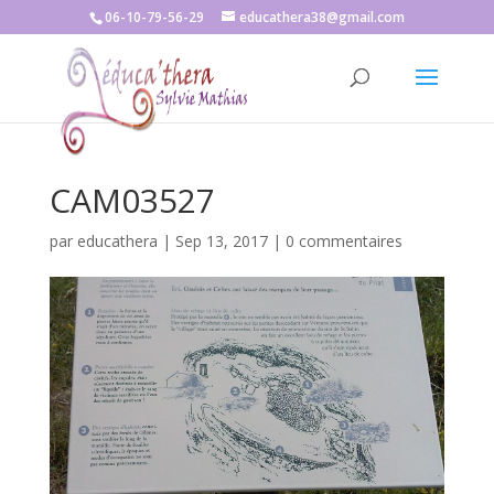
06-10-79-56-29
educathera38@gmail.com
CAM03527
par
educathera
|
Sep 13, 2017
|
0 commentaires