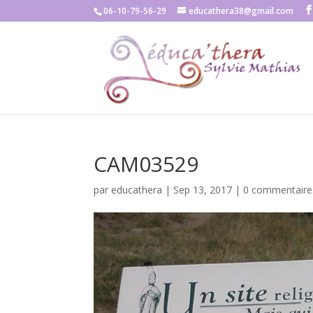
06-10-79-56-29
educathera38@gmail.com
CAM03529
par
educathera
|
Sep 13, 2017
|
0 commentaire